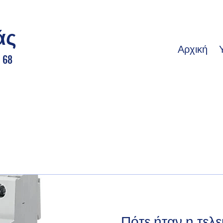
άς
Αρχική
 68
Πότε ήταν η τελ